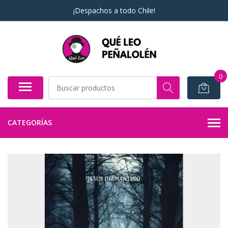
¡Despachos a todo Chile!
0
CATEGORÍAS