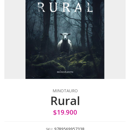
MINOTAURO
Rural
$19.900
9789569957338
SKU: