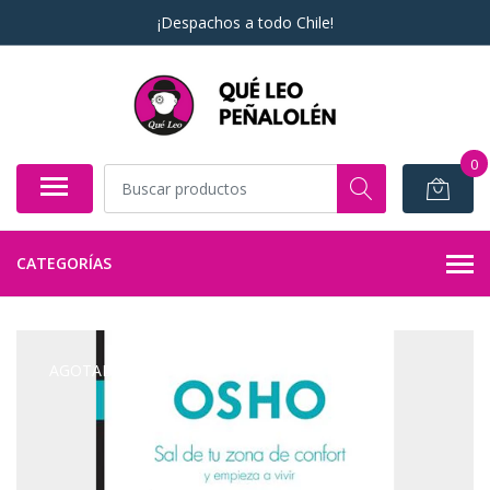
¡Despachos a todo Chile!
0
CATEGORÍAS
AGOTADO