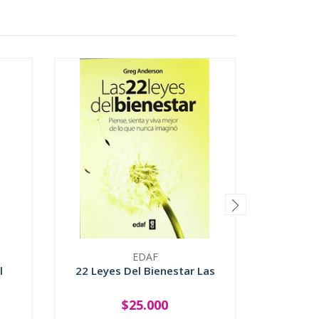
EDAF
l
22 Leyes Del Bienestar Las
Cuatro 
Del Ti
$25.000
-
+