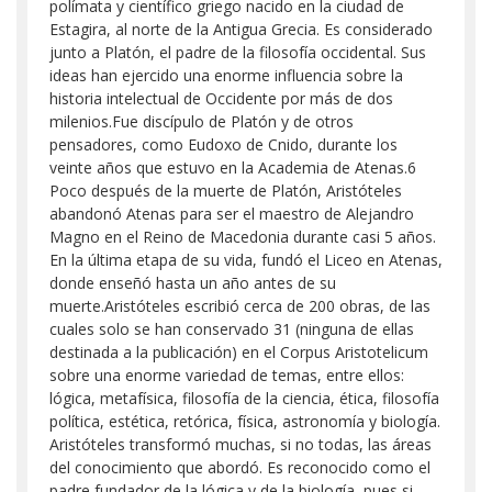
polímata y científico griego nacido en la ciudad de
Estagira, al norte de la Antigua Grecia. Es considerado
junto a Platón, el padre de la filosofía occidental. Sus
ideas han ejercido una enorme influencia sobre la
historia intelectual de Occidente por más de dos
milenios.Fue discípulo de Platón y de otros
pensadores, como Eudoxo de Cnido, durante los
veinte años que estuvo en la Academia de Atenas.6​
Poco después de la muerte de Platón, Aristóteles
abandonó Atenas para ser el maestro de Alejandro
Magno en el Reino de Macedonia durante casi 5 años.​
En la última etapa de su vida, fundó el Liceo en Atenas,
donde enseñó hasta un año antes de su
muerte.Aristóteles escribió cerca de 200 obras, de las
cuales solo se han conservado 31 (ninguna de ellas
destinada a la publicación) en el Corpus Aristotelicum
sobre una enorme variedad de temas, entre ellos:
lógica, metafísica, filosofía de la ciencia, ética, filosofía
política, estética, retórica, física, astronomía y biología.​
Aristóteles transformó muchas, si no todas, las áreas
del conocimiento que abordó. Es reconocido como el
padre fundador de la lógica y de la biología, pues si