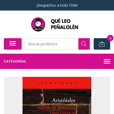
¡Despachos a todo Chile!
0
CATEGORÍAS