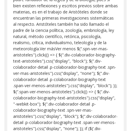
bien existen reflexiones y escritos previos sobre ambas
materias, es en el trabajo de Aristóteles donde se
encuentran las primeras investigaciones sistemáticas
al respecto.​ Aristóteles también ha sido llamado el
padre de la ciencia política, zoología, embriología, ley
natural, método científico, retórica, psicología,
realismo, crítica, individualismo, teleología y de la
meteorología.​Ver másVer menos $(".spn-ver-mas-
aristoteles").click(() => { $(".div-colaborador-biography-
text-aristoteles").css("display", "block"); $(".div-
colaborador-detail .p-colaborador-biography-text .spn-
ver-mas-aristoteles").css("display", "none"); $(".div-
colaborador-detail .p-colaborador-biography-text
.span-ver-menos-aristoteles").css("display", "block"); });
$(".span-ver-menos-aristoteles").click(() => { $(".div-
colaborador-biography-text-aristoteles").css("display",
"-webkit-box"); $(".div-colaborador-detail .p-
colaborador-biography-text .spn-ver-mas-
aristoteles").css("display", "block"); $(".div-colaborador-
detail .p-colaborador-biography-text .span-ver-menos-
aristoteles").css("display", "none"); }); if ($('.div-