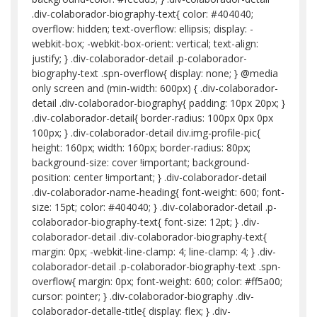
.div-colaborador-biography-text{ color: #404040;
overflow: hidden; text-overflow: ellipsis; display: -
webkit-box; -webkit-box-orient: vertical; text-align:
justify; } .div-colaborador-detail .p-colaborador-
biography-text .spn-overflow{ display: none; } @media
only screen and (min-width: 600px) { .div-colaborador-
detail .div-colaborador-biography{ padding: 10px 20px; }
.div-colaborador-detail{ border-radius: 100px 0px 0px
100px; } .div-colaborador-detail div.img-profile-pic{
height: 160px; width: 160px; border-radius: 80px;
background-size: cover !important; background-
position: center !important; } .div-colaborador-detail
.div-colaborador-name-heading{ font-weight: 600; font-
size: 15pt; color: #404040; } .div-colaborador-detail .p-
colaborador-biography-text{ font-size: 12pt; } .div-
colaborador-detail .div-colaborador-biography-text{
margin: 0px; -webkit-line-clamp: 4; line-clamp: 4; } .div-
colaborador-detail .p-colaborador-biography-text .spn-
overflow{ margin: 0px; font-weight: 600; color: #ff5a00;
cursor: pointer; } .div-colaborador-biography .div-
colaborador-detalle-title{ display: flex; } .div-