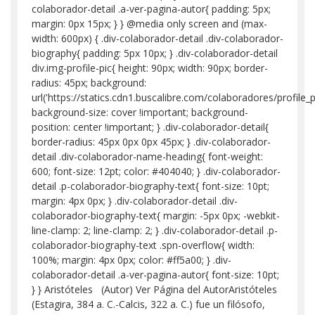
colaborador-detail .a-ver-pagina-autor{ padding: 5px;
margin: 0px 15px; } } @media only screen and (max-
width: 600px) { .div-colaborador-detail .div-colaborador-
biography{ padding: 5px 10px; } .div-colaborador-detail
div.img-profile-pic{ height: 90px; width: 90px; border-
radius: 45px; background:
url('https://statics.cdn1.buscalibre.com/colaboradores/profi
background-size: cover !important; background-
position: center !important; } .div-colaborador-detail{
border-radius: 45px 0px 0px 45px; } .div-colaborador-
detail .div-colaborador-name-heading{ font-weight:
600; font-size: 12pt; color: #404040; } .div-colaborador-
detail .p-colaborador-biography-text{ font-size: 10pt;
margin: 4px 0px; } .div-colaborador-detail .div-
colaborador-biography-text{ margin: -5px 0px; -webkit-
line-clamp: 2; line-clamp: 2; } .div-colaborador-detail .p-
colaborador-biography-text .spn-overflow{ width:
100%; margin: 4px 0px; color: #ff5a00; } .div-
colaborador-detail .a-ver-pagina-autor{ font-size: 10pt;
} } Aristóteles (Autor) Ver Página del AutorAristóteles
(Estagira, 384 a. C.-Calcis, 322 a. C.) fue un filósofo,