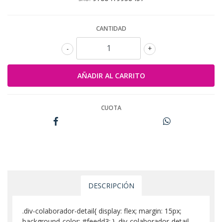
CANTIDAD
-
+
CUOTA
DESCRIPCIÓN
.div-colaborador-detail{ display: flex; margin: 15px;
background-color: #feedd3; } .div-colaborador-detail