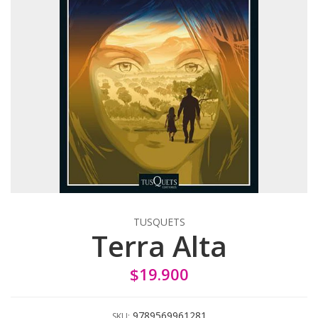
TUSQUETS
Terra Alta
$19.900
9789569961281
SKU: