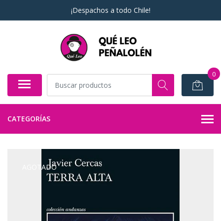
¡Despachos a todo Chile!
0
CATEGORÍAS
AGOTADO