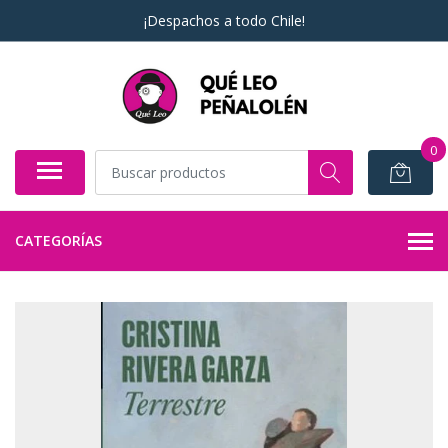
¡Despachos a todo Chile!
0
CATEGORÍAS