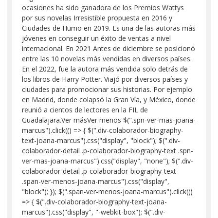
ocasiones ha sido ganadora de los Premios Wattys
por sus novelas Irresistible propuesta en 2016 y
Ciudades de Humo en 2019. Es una de las autoras más
jóvenes en conseguir un éxito de ventas a nivel
internacional.​ En 2021 Antes de diciembre se posicionó
entre las 10 novelas más vendidas en diversos países.​
En el 2022, fue la autora más vendida solo detrás de
los libros de Harry Potter. Viajó por diversos países y
ciudades para promocionar sus historias. Por ejemplo
en Madrid, donde colapsó la Gran Vía, y México, donde
reunió a cientos de lectores en la FIL de
Guadalajara.Ver másVer menos $(".spn-ver-mas-joana-
marcus").click(() => { $(".div-colaborador-biography-
text-joana-marcus").css("display", "block"); $(".div-
colaborador-detail .p-colaborador-biography-text .spn-
ver-mas-joana-marcus").css("display", "none"); $(".div-
colaborador-detail .p-colaborador-biography-text
.span-ver-menos-joana-marcus").css("display",
"block"); }); $(".span-ver-menos-joana-marcus").click(()
=> { $(".div-colaborador-biography-text-joana-
marcus").css("display", "-webkit-box"); $(".div-