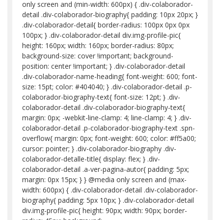
only screen and (min-width: 600px) { .div-colaborador-
detail .div-colaborador-biography{ padding: 10px 20px; }
.div-colaborador-detail{ border-radius: 100px 0px 0px
100px; } .div-colaborador-detail div.img-profile-pic{
height: 160px; width: 160px; border-radius: 80px;
background-size: cover !important; background-
position: center !important; } .div-colaborador-detail
.div-colaborador-name-heading{ font-weight: 600; font-
size: 15pt; color: #404040; } .div-colaborador-detail .p-
colaborador-biography-text{ font-size: 12pt; } .div-
colaborador-detail .div-colaborador-biography-text{
margin: 0px; -webkit-line-clamp: 4; line-clamp: 4; } .div-
colaborador-detail .p-colaborador-biography-text .spn-
overflow{ margin: 0px; font-weight: 600; color: #ff5a00;
cursor: pointer; } .div-colaborador-biography .div-
colaborador-detalle-title{ display: flex; } .div-
colaborador-detail .a-ver-pagina-autor{ padding: 5px;
margin: 0px 15px; } } @media only screen and (max-
width: 600px) { .div-colaborador-detail .div-colaborador-
biography{ padding: 5px 10px; } .div-colaborador-detail
div.img-profile-pic{ height: 90px; width: 90px; border-