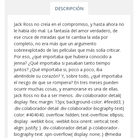
DESCRIPCIÓN
Jack Ross no creía en el compromiso, y hasta ahora no
le había ido mal. La fantasía del amor verdadero, de
ese cruce de miradas que te cambia la vida por
completo, no era más que un argumento
sobreexplotado de las películas que más solía criticar.
Por eso, ¿qué importaba que hubiera conocido a
Jenna? ¿Qué importaba si pasaban tanto tiempo
juntos? ¿Qué importaba si, poco a poco, iba
abriéndole su corazón? Y, sobre todo, ¿qué importaba
el riesgo de que se rompiera? En tres meses pueden
ocurrir muchas cosas, y enamorarse es una de ellas.
Jack Ross no iba a ser menos. .div-colaborador-detail{
display: flex; margin: 15px; background-color: #feedd3; }
.div-colaborador-detail .div-colaborador-biography-text{
color: #404040; overflow: hidden; text-overflow: ellipsis;
display: -webkit-box; -webkit-box-orient: vertical; text-
align: justify; } .div-colaborador-detail .p-colaborador-
biography-text .spn-overflow{ display: none; } @media