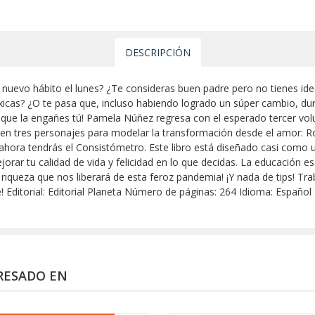
DESCRIPCIÓN
nuevo hábito el lunes? ¿Te consideras buen padre pero no tienes idea
icas? ¿O te pasa que, incluso habiendo logrado un súper cambio, dur
 es que la engañes tú! Pamela Núñez regresa con el esperado tercer v
a en tres personajes para modelar la transformación desde el amor: Ro
ora tendrás el Consistómetro. Este libro está diseñado casi como un 
orar tu calidad de vida y felicidad en lo que decidas. La educación e
riqueza que nos liberará de esta feroz pandemia! ¡Y nada de tips! Tr
 Editorial: Editorial Planeta Número de páginas: 264 Idioma: Españo
RESADO EN