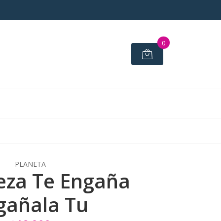
0
PLANETA
eza Te Engaña
gañala Tu