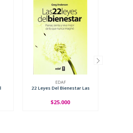
EDAF
l
22 Leyes Del Bienestar Las
Cuatro 
Del Ti
$25.000
-
+