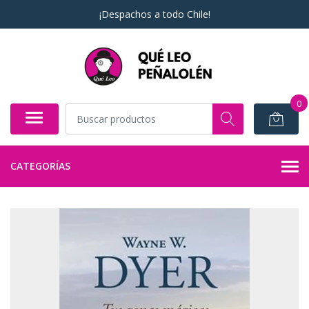
¡Despachos a todo Chile!
0
CATEGORÍAS