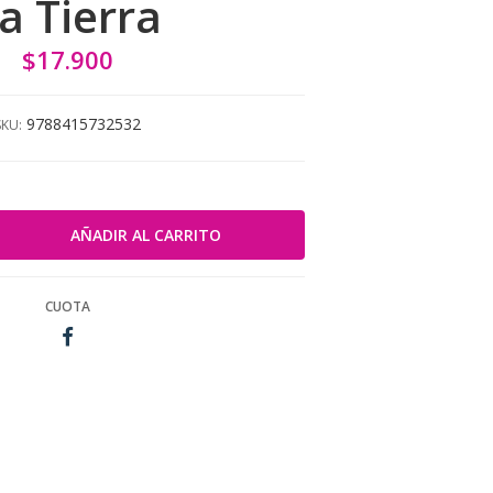
a Tierra
$17.900
9788415732532
SKU:
CUOTA