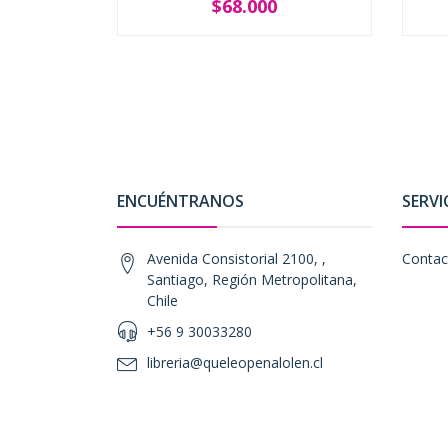
$68.000
-
+
-
ENCUÉNTRANOS
SERVI
Avenida Consistorial 2100, ,
Contac
Santiago, Región Metropolitana,
Chile
+56 9 30033280
libreria@queleopenalolen.cl