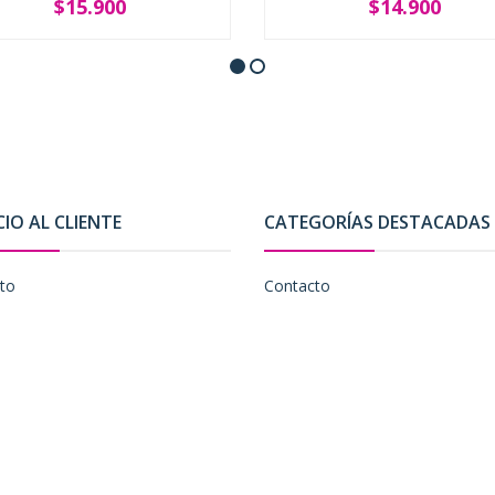
$15.900
$14.900
+
-
+
CIO AL CLIENTE
CATEGORÍAS DESTACADAS
to
Contacto