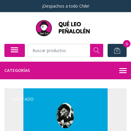
¡Despachos a todo Chile!
0
CATEGORÍAS
AGOTADO