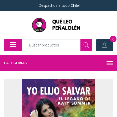
¡Despachos a todo Chile!
0
CATEGORÍAS