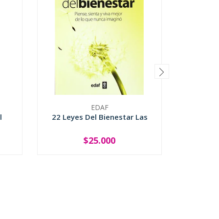
EDAF
l
22 Leyes Del Bienestar Las
Cuatro 
Del Ti
$25.000
-
+