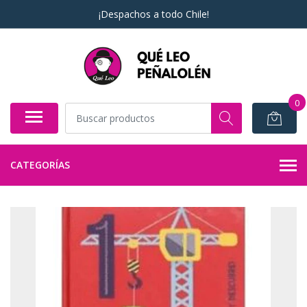
¡Despachos a todo Chile!
0
CATEGORÍAS