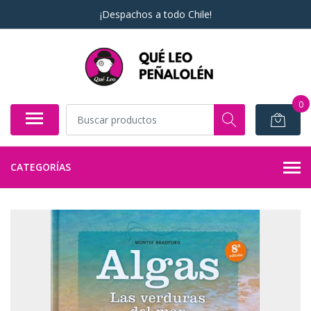
¡Despachos a todo Chile!
0
CATEGORÍAS