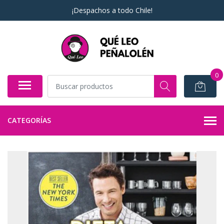
¡Despachos a todo Chile!
0
CATEGORÍAS