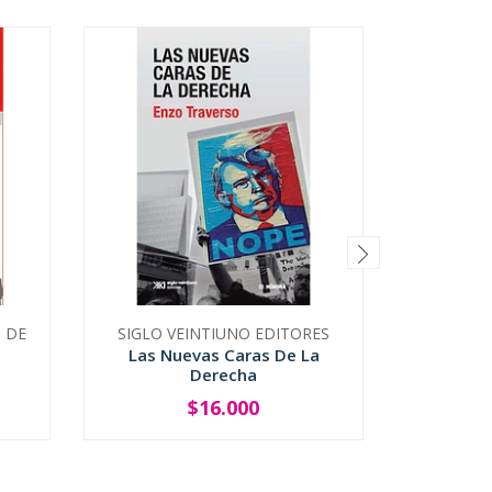
S DE
SIGLO VEINTIUNO EDITORES
TRAYEC
Las Nuevas Caras De La
1920
Derecha
$16.000
-
+
-