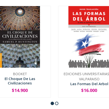
BOOKET
EDICIONES UNIVERSITARIA
El Choque De Las
VALPARAISO
Civilizaciones
Las Formas Del Arbol
$14.900
$16.000
+
-
+