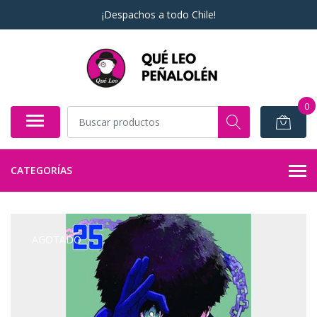
¡Despachos a todo Chile!
0
CATEGORÍAS
AGOTADO