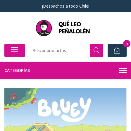
¡Despachos a todo Chile!
0
CATEGORÍAS