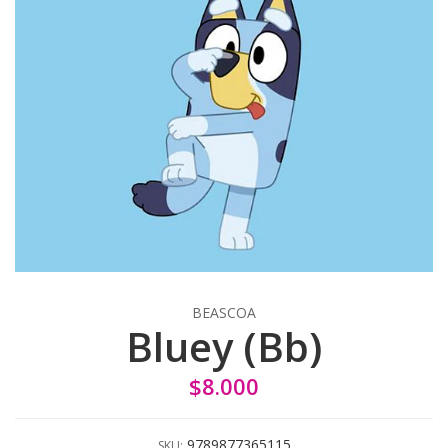
BEASCOA
Bluey (Bb)
$8.000
9789877365115
SKU: