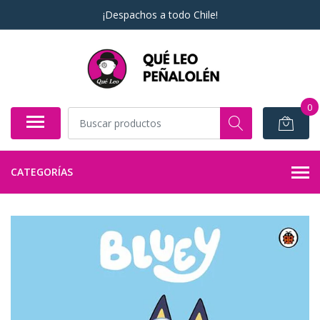
¡Despachos a todo Chile!
0
CATEGORÍAS