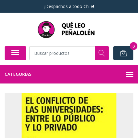
¡Despachos a todo Chile!
0
CATEGORÍAS