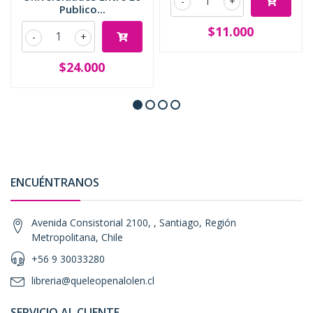
-
+
Publico...
$11.000
-
+
$24.000
ENCUÉNTRANOS
Avenida Consistorial 2100, , Santiago, Región
Metropolitana, Chile
+56 9 30033280
libreria@queleopenalolen.cl
SERVICIO AL CLIENTE