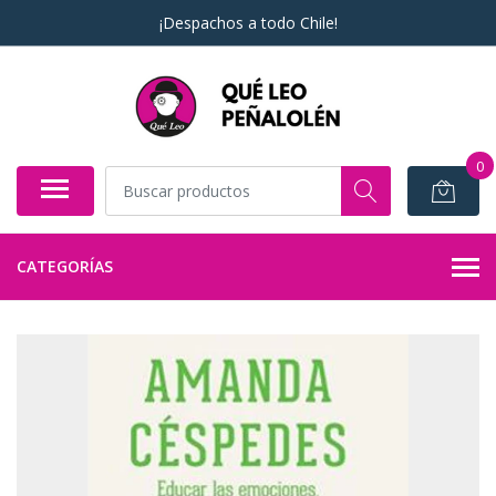
¡Despachos a todo Chile!
0
CATEGORÍAS