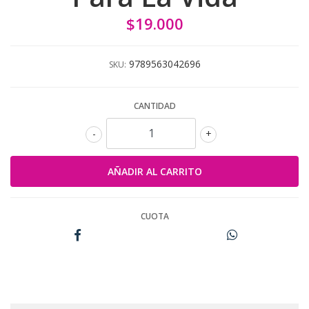
$19.000
9789563042696
SKU:
CANTIDAD
-
+
CUOTA