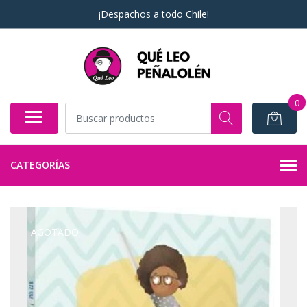
¡Despachos a todo Chile!
0
CATEGORÍAS
AGOTADO