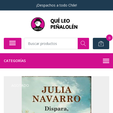
¡Despachos a todo Chile!
0
CATEGORÍAS
AGOTADO