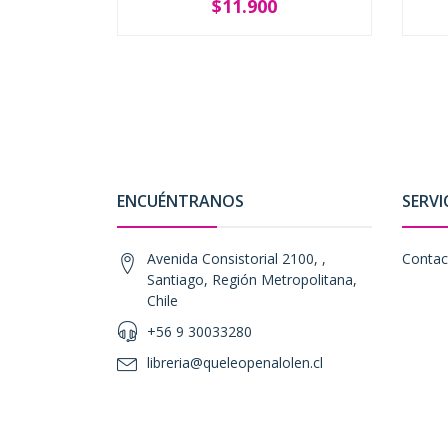
$11.900
SOLD OUT
-
ENCUÉNTRANOS
SERVI
Avenida Consistorial 2100, ,
Contac
Santiago, Región Metropolitana,
Chile
+56 9 30033280
libreria@queleopenalolen.cl