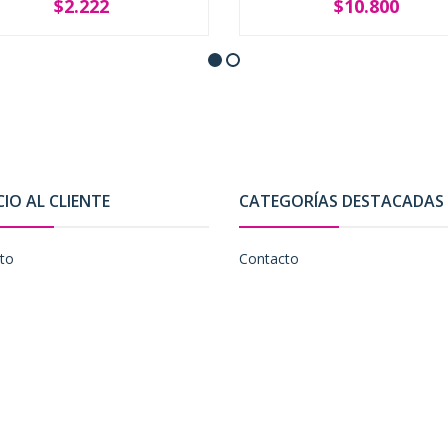
$2.222
$10.800
+
SOLD OUT
CIO AL CLIENTE
CATEGORÍAS DESTACADAS
to
Contacto