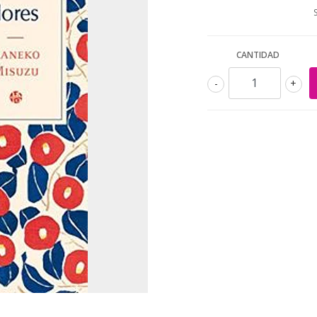
CANTIDAD
-
+