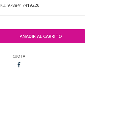
9788417419226
SKU:
CUOTA