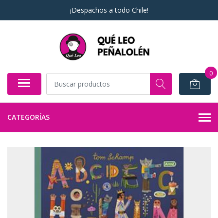
¡Despachos a todo Chile!
0
CATEGORÍAS