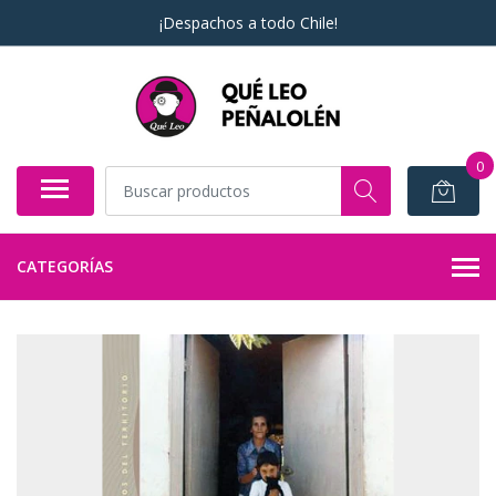
¡Despachos a todo Chile!
0
CATEGORÍAS