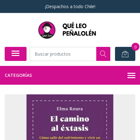
¡Despachos a todo Chile!
0
CATEGORÍAS