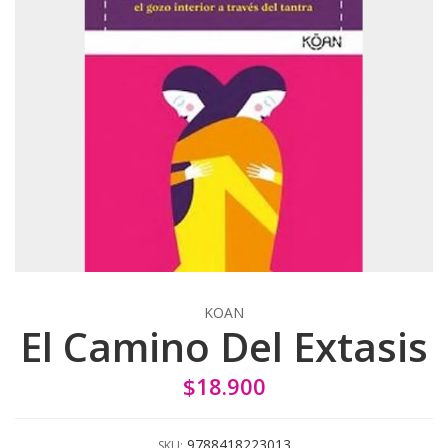
KOAN
El Camino Del Extasis
$18.900
9788418223013
SKU: