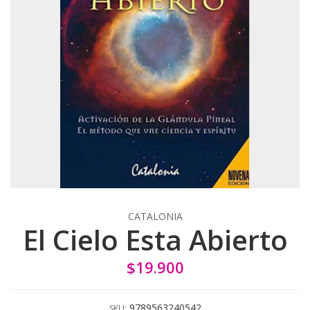
CATALONIA
El Cielo Esta Abierto
$19.900
9789563240542
SKU: