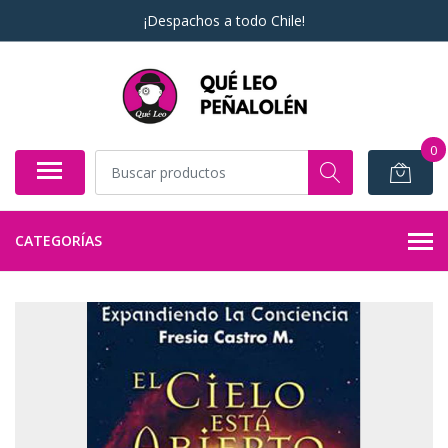
¡Despachos a todo Chile!
0
CATEGORÍAS