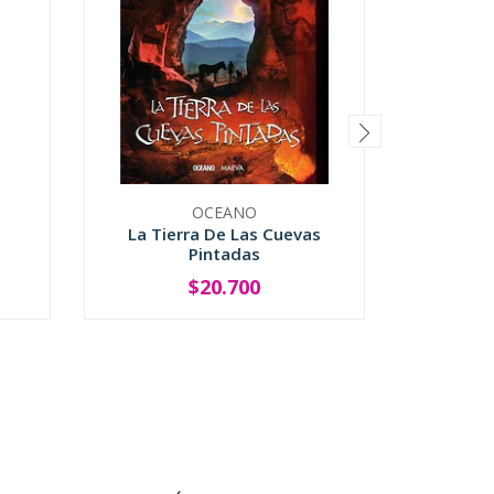
OCEANO
O
s
La Tierra De Las Cuevas
La Tie
Pintadas
P
$20.700
-
+
-