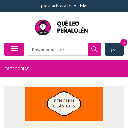
¡Despachos a todo Chile!
0
CATEGORÍAS