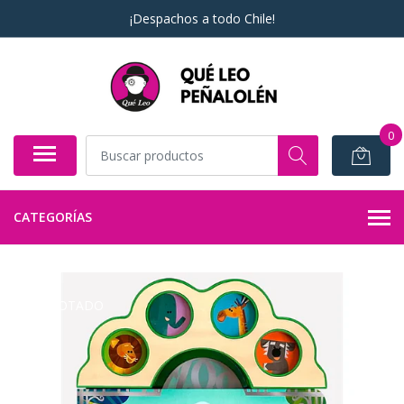
¡Despachos a todo Chile!
0
CATEGORÍAS
AGOTADO