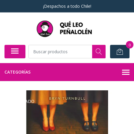
¡Despachos a todo Chile!
0
CATEGORÍAS
AGOTADO