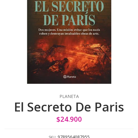
PLANETA
El Secreto De Paris
$24.900
9789564087955
SKU: