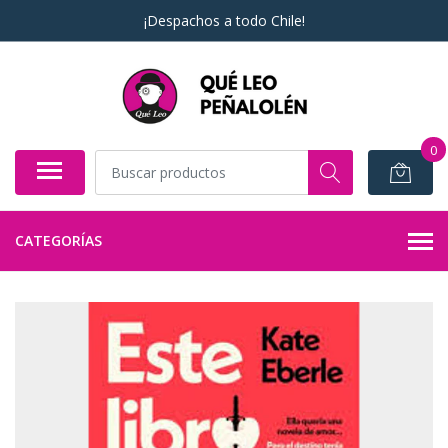
¡Despachos a todo Chile!
0
CATEGORÍAS