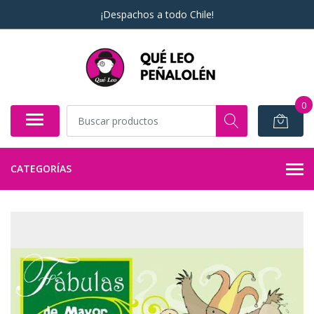
¡Despachos a todo Chile!
0
CATEGORÍAS