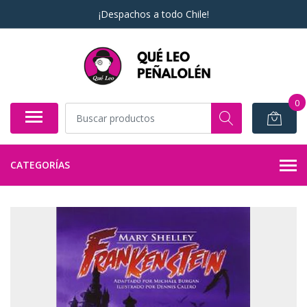
¡Despachos a todo Chile!
0
CATEGORÍAS