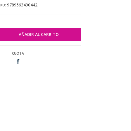
9789563490442
SKU:
CUOTA