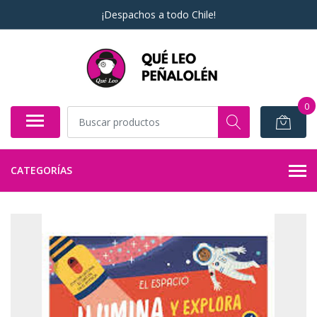
¡Despachos a todo Chile!
0
CATEGORÍAS