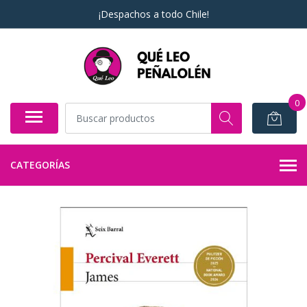
¡Despachos a todo Chile!
0
CATEGORÍAS