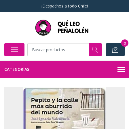
¡Despachos a todo Chile!
0
CATEGORÍAS