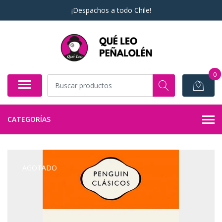
¡Despachos a todo Chile!
0
CATEGORÍAS
AGOTADO