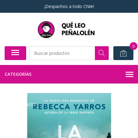
¡Despachos a todo Chile!
0
CATEGORÍAS
AGOTADO