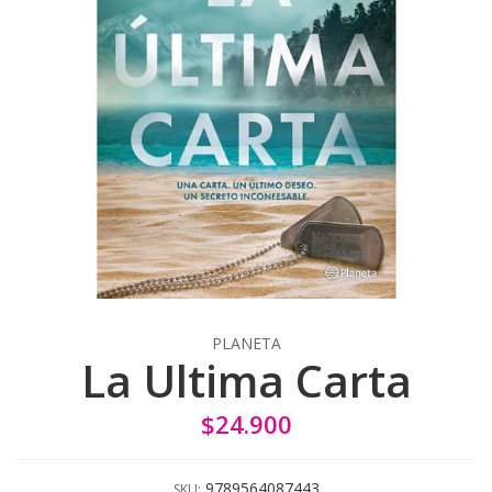
PLANETA
La Ultima Carta
$24.900
9789564087443
SKU: