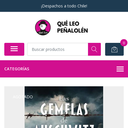
¡Despachos a todo Chile!
0
CATEGORÍAS
AGOTADO