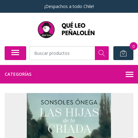
¡Despachos a todo Chile!
0
CATEGORÍAS