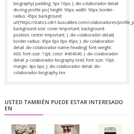
biography{ padding: 5px 10px; } .div-colaborador-detail
div.img-profile-pic{ height: 90px; width: 90px; border-
radius: 45px; background:
url('https://statics.cdn1.buscalibre.com/colaboradores/profi
background-size: cover !important; background-
position: center !important; } .div-colaborador-detail{
border-radius: 45px 0px 0px 45px; } .div-colaborador-
detail .div-colaborador-name-heading{ font-weight:
600; font-size: 12pt; color: #404040; } .div-colaborador-
detail .p-colaborador-biography-text{ font-size: 10pt;
margin: 4px 0px; } .div-colaborador-detail .div-
colaborador-biography-tex
USTED TAMBIÉN PUEDE ESTAR INTERESADO
EN