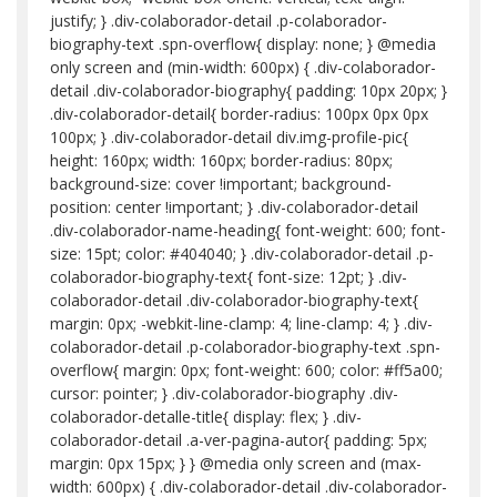
justify; } .div-colaborador-detail .p-colaborador-
biography-text .spn-overflow{ display: none; } @media
only screen and (min-width: 600px) { .div-colaborador-
detail .div-colaborador-biography{ padding: 10px 20px; }
.div-colaborador-detail{ border-radius: 100px 0px 0px
100px; } .div-colaborador-detail div.img-profile-pic{
height: 160px; width: 160px; border-radius: 80px;
background-size: cover !important; background-
position: center !important; } .div-colaborador-detail
.div-colaborador-name-heading{ font-weight: 600; font-
size: 15pt; color: #404040; } .div-colaborador-detail .p-
colaborador-biography-text{ font-size: 12pt; } .div-
colaborador-detail .div-colaborador-biography-text{
margin: 0px; -webkit-line-clamp: 4; line-clamp: 4; } .div-
colaborador-detail .p-colaborador-biography-text .spn-
overflow{ margin: 0px; font-weight: 600; color: #ff5a00;
cursor: pointer; } .div-colaborador-biography .div-
colaborador-detalle-title{ display: flex; } .div-
colaborador-detail .a-ver-pagina-autor{ padding: 5px;
margin: 0px 15px; } } @media only screen and (max-
width: 600px) { .div-colaborador-detail .div-colaborador-