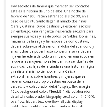
Hay secretos de familia que merecen ser contados.
Esta es la historia de uno de ellos. Una noche de
febrero de 1900, recién estrenado el siglo XX, en el
pazo de Espíritu Santo llegan al mundo dos niñas,
Clara y Catalina, cuyos destinos ya estaban escritos.
Sin embargo, una venganza inesperada sacudirá para
siempre sus vidas y las de todos los Valdés. Doña Inés,
matriarca de la saga y fiel esposa de don Gustavo,
deberá sobrevivir al desamor, al dolor del abandono y
a las luchas de poder hasta convertir a su verdadera
hija en heredera de todo un imperio, en una época en
la que a las mujeres no se les permitía ser dueñas de
sus vidas. Las hijas de la criada es una historia mágica
y realista al mismo tiempo, en una Galicia
extraordinaria, sobre hombres y mujeres que se
rebelan contra su propio destino en busca de la
verdad. .div-colaborador-detail{ display: flex; margin:
15px; background-color: #feedd3; } .div-colaborador-
detail .div-colaborador-biography-text{ color: #404040;
overflow: hidden; text-overflow: ellipsis; display: -
webkit-box; -webkit-box-orient: vertical; text-align: