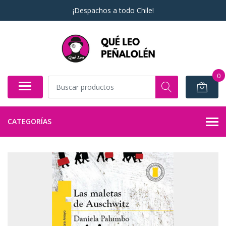
¡Despachos a todo Chile!
0
CATEGORÍAS