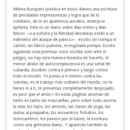
Milena Busquets practica en estos diarios una escritura
de pinceladas impresionistas y logra que de lo
cotidiano, de lo en apariencia anodino, emerja la
epifanía. Este es un diario sobre días tristes y días
felices −«La euforia y la felicidad absolutas están a un
milímetro del ataque de pánico»−, escrito sin trampa ni
cartón, sin falsos pudores, ni engolada pompa. Escrito
siguiendo esta premisa: «Uno escribe solo ante el
peligro, no hay otra manera honesta de hacerlo, el
menor atisbo de autocomplacencia es una señal de
cobardía. Escribes contra ti primero y luego contra
todo el mundo. Te pones a ti mismo contra las
cuerdas, es el trabajo más solitario del mundo, no te
tienes ni a ti, te presentas completamente despojado,
es peor que el amor.» En estas páginas asoman de
tanto en tanto las mascarillas, pero sobre todo asoma
la vida: los hijos, los amores, las clases de yoga, las
visitas al psiquiatra, los encuentros fortuitos, los
reencuentros, los paseos por el barrio, la escritura
como una gimnasia diaria... Y aparecen también la