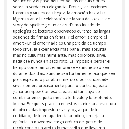
seducción y el paso del tiempo, las disquisiciones
sobre la verdadera elegancia, Proust, las lecciones
literarias y vitales de Chéjov, la emoción hasta las
lágrimas ante la celebración de la vida del West Side
Story de Spielberg o un divertidísimo listado de
tipologías de lectores observados durante las largas
sesiones de firmas en ferias. Y el amor, siempre el
amor: «En el amor nada es una pérdida de tiempo,
todo sirve, la experiencia más banal, más absurda,
más ridícula, más humillante, más dolorosa, sirve,
nada cae nunca en saco roto. Es imposible perder el
tiempo con el amor, enamorarse −aunque solo sea
durante dos días, aunque sea tontamente, aunque sea
por despecho o por aburrimiento o por curiosidad−
sirve siempre precisamente para lo contrario, para
ganar tiempo.» Con esa capacidad tan suya de
combinar en su justa medida lo frívolo y lo profundo,
Milena Busquets practica en estos diarios una escritura
de pinceladas impresionistas y logra que de lo
cotidiano, de lo en apariencia anodino, emerja la
epifanía: la novedosa carga erótica del gesto de
recolocarle a un amigo la mascarilla que lleva mal