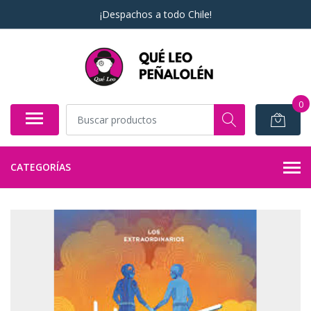
¡Despachos a todo Chile!
0
CATEGORÍAS