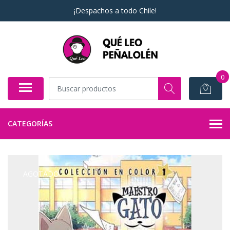
¡Despachos a todo Chile!
0
CATEGORÍAS
AGOTADO