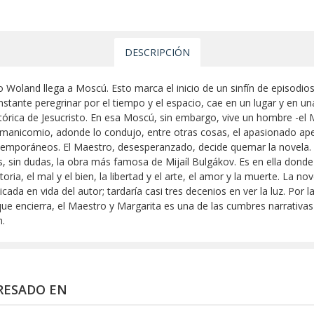
DESCRIPCIÓN
o Woland llega a Moscú. Esto marca el inicio de un sinfín de episodios
stante peregrinar por el tiempo y el espacio, cae en un lugar y en un
stórica de Jesucristo. En esa Moscú, sin embargo, vive un hombre -el
l manicomio, adonde lo condujo, entre otras cosas, el apasionado ape
ntemporáneos. El Maestro, desesperanzado, decide quemar la novela. S
s, sin dudas, la obra más famosa de Mijaíl Bulgákov. Es en ella don
storia, el mal y el bien, la libertad y el arte, el amor y la muerte. La 
cada en vida del autor; tardaría casi tres decenios en ver la luz. Por 
que encierra, el Maestro y Margarita es una de las cumbres narrativas 
n.
RESADO EN