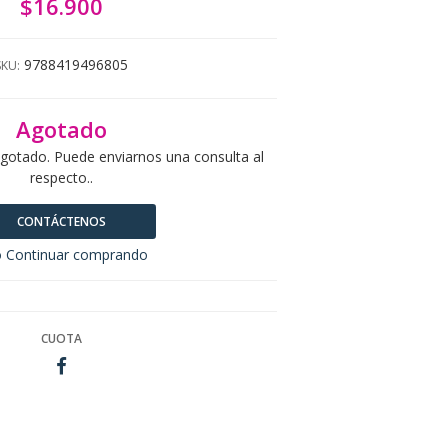
$16.900
9788419496805
SKU:
Agotado
agotado. Puede enviarnos una consulta al
respecto..
CONTÁCTENOS
 Continuar comprando
CUOTA