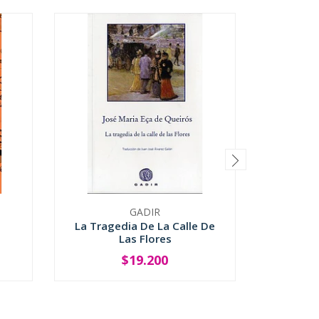
GADIR
La Tragedia De La Calle De
La Vi
Las Flores
$19.200
-
+
-