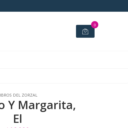
0
IBROS DEL ZORZAL
 Y Margarita,
El