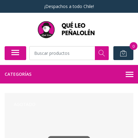
¡Despachos a todo Chile!
0
CATEGORÍAS
AGOTADO